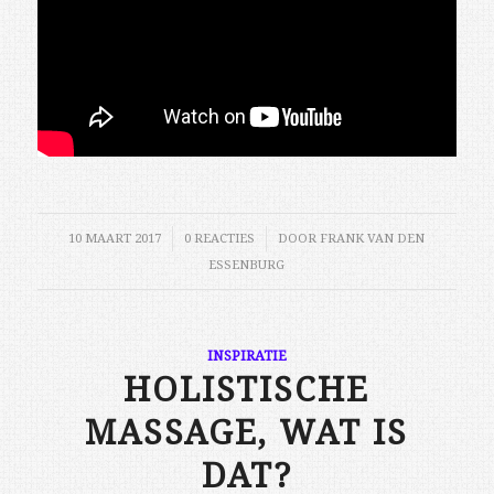
10 MAART 2017
/
0 REACTIES
/
DOOR
FRANK VAN DEN
ESSENBURG
INSPIRATIE
HOLISTISCHE
MASSAGE, WAT IS
DAT?