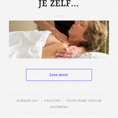
JE ZELF…
Lees meer
20 MAART 2017
/
0 REACTIES
/
DOOR
FRANK VAN DEN
ESSENBURG