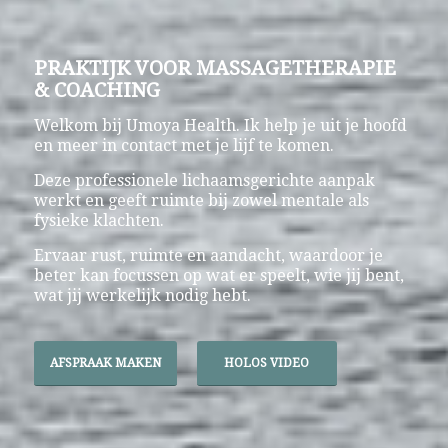
PRAKTIJK VOOR MASSAGETHERAPIE
& COACHING
Welkom bij Umoya Health. Ik help je uit je hoofd
en meer in contact met je lijf te komen.
Deze professionele lichaamsgerichte aanpak
werkt en geeft ruimte bij zowel mentale als
fysieke klachten.
Ervaar rust, ruimte en aandacht, waardoor je
beter kan focussen op wat er speelt, wie jij bent,
wat jij werkelijk nodig hebt.
AFSPRAAK MAKEN
HOLOS VIDEO