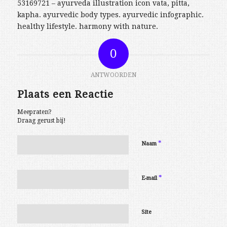
53169721 – ayurveda illustration icon vata, pitta,
kapha. ayurvedic body types. ayurvedic infographic.
healthy lifestyle. harmony with nature.
0
ANTWOORDEN
Plaats een Reactie
Meepraten?
Draag gerust bij!
*
Naam
*
E-mail
Site